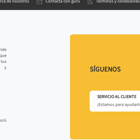
rca de nosotros
Contacta con gurú
Términos y condiciones
ande
 que
tus
r y
SÍGUENOS
SERVICIO AL CLIENTE
¡Estamos para ayudarte
gurú