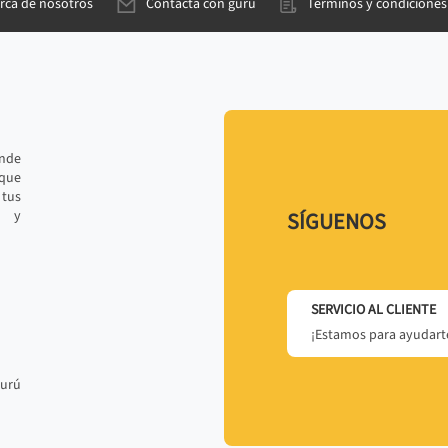
rca de nosotros
Contacta con gurú
Términos y condiciones
ande
 que
tus
r y
SÍGUENOS
SERVICIO AL CLIENTE
¡Estamos para ayudarte
gurú