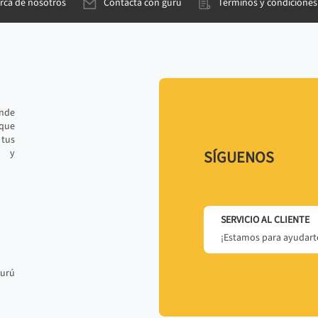
rca de nosotros
Contacta con gurú
Términos y condiciones
ande
 que
tus
r y
SÍGUENOS
SERVICIO AL CLIENTE
¡Estamos para ayudarte
gurú