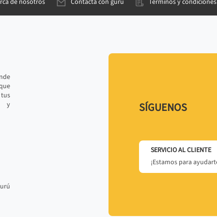
rca de nosotros
Contacta con gurú
Términos y condiciones
ande
 que
tus
r y
SÍGUENOS
SERVICIO AL CLIENTE
¡Estamos para ayudarte
gurú