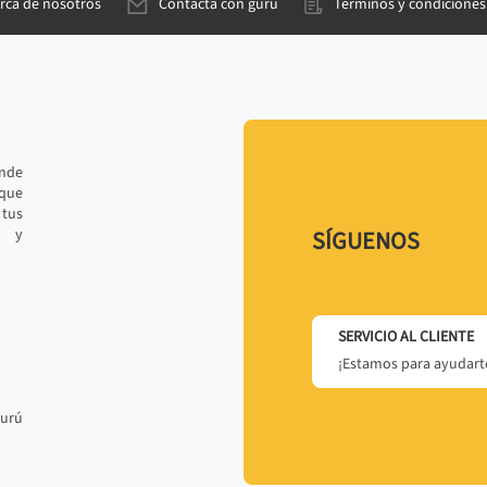
rca de nosotros
Contacta con gurú
Términos y condiciones
ande
 que
tus
r y
SÍGUENOS
SERVICIO AL CLIENTE
¡Estamos para ayudarte
gurú