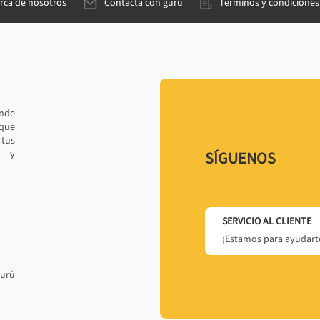
rca de nosotros
Contacta con gurú
Términos y condiciones
ande
 que
tus
r y
SÍGUENOS
SERVICIO AL CLIENTE
¡Estamos para ayudarte
gurú