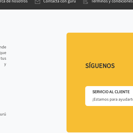
rca de nosotros
Contacta con gurú
Términos y condiciones
ande
 que
tus
r y
SÍGUENOS
SERVICIO AL CLIENTE
¡Estamos para ayudarte
gurú