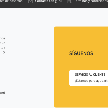
rca de nosotros
Contacta con gurú
Términos y condiciones
ande
 que
tus
r y
SÍGUENOS
SERVICIO AL CLIENTE
¡Estamos para ayudarte
gurú