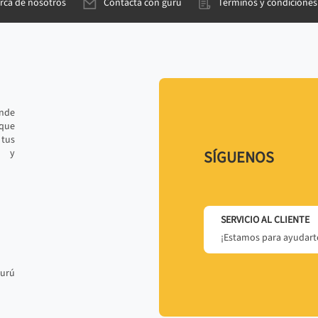
rca de nosotros
Contacta con gurú
Términos y condiciones
ande
 que
tus
r y
SÍGUENOS
SERVICIO AL CLIENTE
¡Estamos para ayudarte
gurú