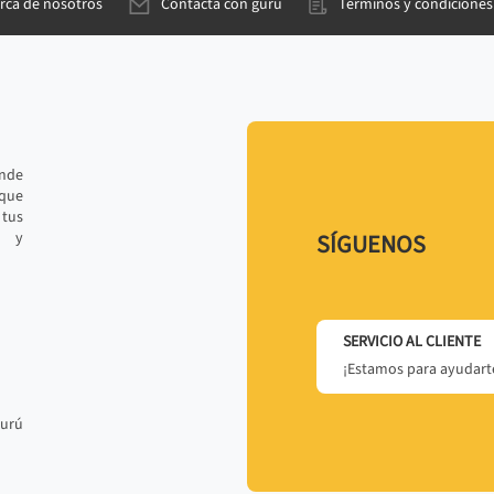
rca de nosotros
Contacta con gurú
Términos y condiciones
ande
 que
tus
r y
SÍGUENOS
SERVICIO AL CLIENTE
¡Estamos para ayudarte
gurú