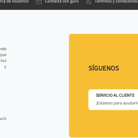
rca de nosotros
Contacta con gurú
Términos y condiciones
ande
 que
tus
r y
SÍGUENOS
SERVICIO AL CLIENTE
¡Estamos para ayudarte
gurú