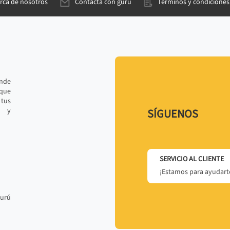
rca de nosotros
Contacta con gurú
Términos y condiciones
ande
 que
tus
r y
SÍGUENOS
SERVICIO AL CLIENTE
¡Estamos para ayudarte
gurú