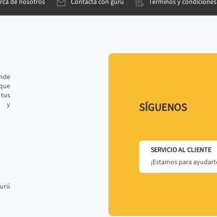
rca de nosotros
Contacta con gurú
Términos y condiciones
ande
 que
tus
r y
SÍGUENOS
SERVICIO AL CLIENTE
¡Estamos para ayudarte
gurú