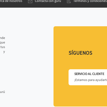
rca de nosotros
Contacta con gurú
Términos y condiciones
ande
 que
tus
r y
SÍGUENOS
SERVICIO AL CLIENTE
¡Estamos para ayudarte
gurú