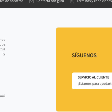
rca de nosotros
Contacta con gurú
Términos y condiciones
ande
 que
tus
r y
SÍGUENOS
SERVICIO AL CLIENTE
¡Estamos para ayudarte
gurú