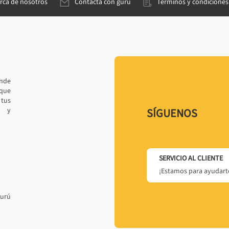
rca de nosotros
Contacta con gurú
Términos y condiciones
ande
 que
tus
r y
SÍGUENOS
SERVICIO AL CLIENTE
¡Estamos para ayudarte
gurú