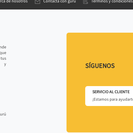
rca de nosotros
Contacta con gurú
Términos y condiciones
ande
 que
tus
r y
SÍGUENOS
SERVICIO AL CLIENTE
¡Estamos para ayudarte
gurú