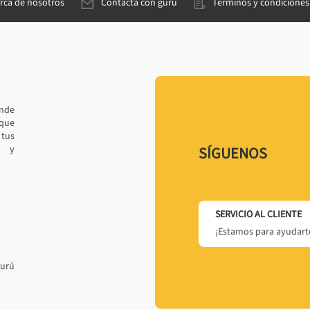
rca de nosotros
Contacta con gurú
Términos y condiciones
ande
 que
tus
r y
SÍGUENOS
SERVICIO AL CLIENTE
¡Estamos para ayudarte
gurú