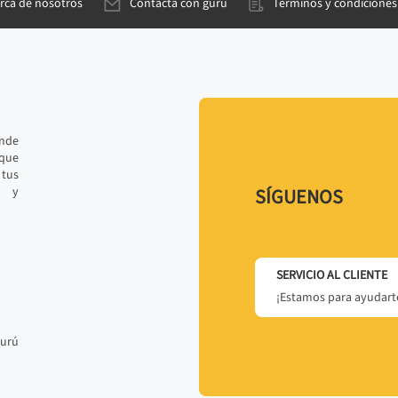
rca de nosotros
Contacta con gurú
Términos y condiciones
ande
 que
tus
r y
SÍGUENOS
SERVICIO AL CLIENTE
¡Estamos para ayudarte
gurú