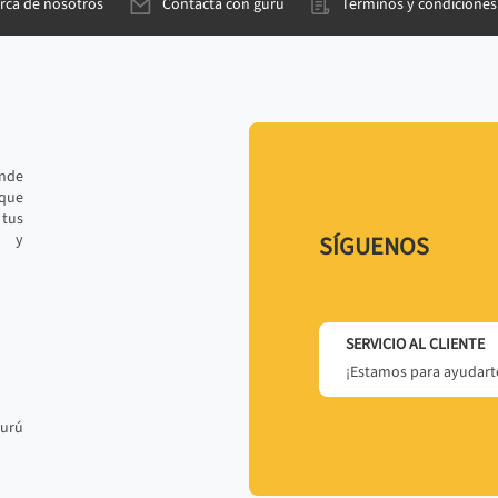
rca de nosotros
Contacta con gurú
Términos y condiciones
ande
 que
tus
r y
SÍGUENOS
SERVICIO AL CLIENTE
¡Estamos para ayudarte
gurú