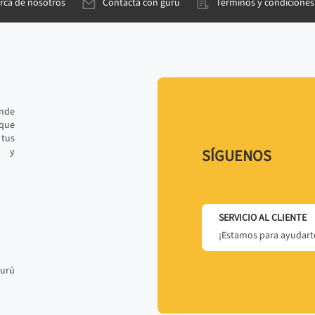
rca de nosotros
Contacta con gurú
Términos y condiciones
ande
 que
tus
r y
SÍGUENOS
SERVICIO AL CLIENTE
¡Estamos para ayudarte
gurú