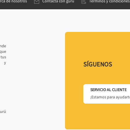
rca de nosotros
Contacta con gurú
Términos y condiciones
ande
 que
tus
r y
SÍGUENOS
SERVICIO AL CLIENTE
¡Estamos para ayudarte
gurú