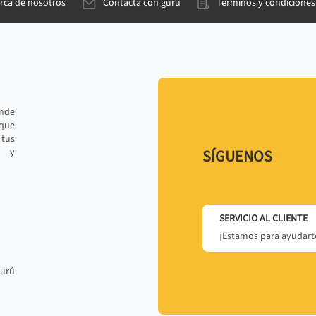
rca de nosotros
Contacta con gurú
Términos y condiciones
ande
 que
tus
r y
SÍGUENOS
SERVICIO AL CLIENTE
¡Estamos para ayudarte
gurú