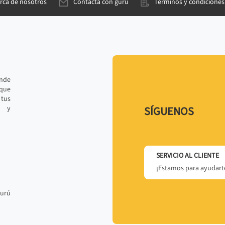
rca de nosotros
Contacta con gurú
Términos y condiciones
ande
 que
tus
r y
SÍGUENOS
SERVICIO AL CLIENTE
¡Estamos para ayudarte
gurú