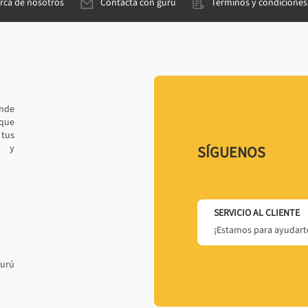
rca de nosotros
Contacta con gurú
Términos y condiciones
ande
 que
tus
r y
SÍGUENOS
SERVICIO AL CLIENTE
¡Estamos para ayudarte
gurú