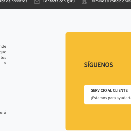
rca de nosotros
Contacta con gurú
Términos y condiciones
ande
 que
tus
r y
SÍGUENOS
SERVICIO AL CLIENTE
¡Estamos para ayudarte
gurú