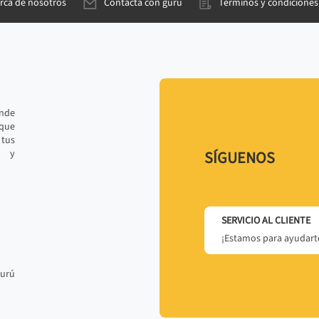
rca de nosotros
Contacta con gurú
Términos y condiciones
ande
 que
tus
r y
SÍGUENOS
SERVICIO AL CLIENTE
¡Estamos para ayudarte
gurú