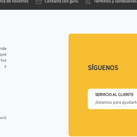
rca de nosotros
Contacta con gurú
Términos y condiciones
ande
 que
tus
r y
SÍGUENOS
SERVICIO AL CLIENTE
¡Estamos para ayudarte
gurú