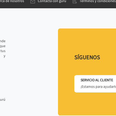
rca de nosotros
Contacta con gurú
Términos y condiciones
ande
 que
tus
r y
SÍGUENOS
SERVICIO AL CLIENTE
¡Estamos para ayudarte
gurú