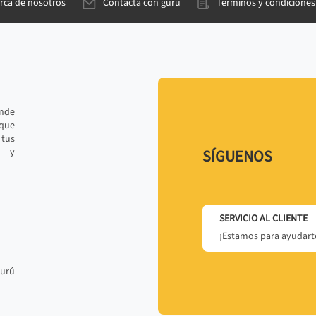
rca de nosotros
Contacta con gurú
Términos y condiciones
ande
 que
tus
r y
SÍGUENOS
SERVICIO AL CLIENTE
¡Estamos para ayudarte
gurú