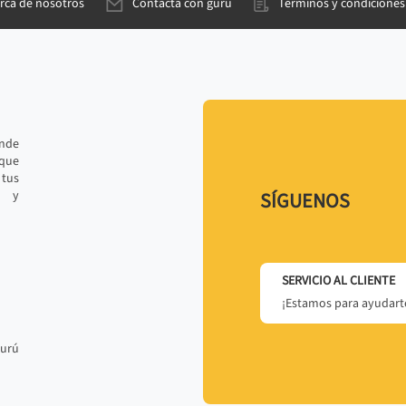
rca de nosotros
Contacta con gurú
Términos y condiciones
ande
 que
tus
r y
SÍGUENOS
SERVICIO AL CLIENTE
¡Estamos para ayudarte
gurú