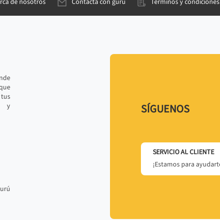
rca de nosotros
Contacta con gurú
Términos y condiciones
ande
 que
tus
r y
SÍGUENOS
SERVICIO AL CLIENTE
¡Estamos para ayudarte
gurú