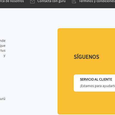
rca de nosotros
Contacta con gurú
Términos y condiciones
ande
 que
tus
r y
SÍGUENOS
SERVICIO AL CLIENTE
¡Estamos para ayudarte
gurú