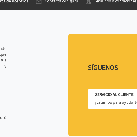
rca de nosotros
Contacta con gurú
Términos y condiciones
ande
 que
tus
r y
SÍGUENOS
SERVICIO AL CLIENTE
¡Estamos para ayudarte
gurú