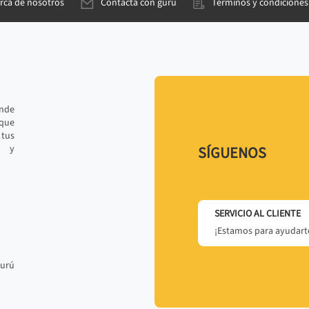
rca de nosotros
Contacta con gurú
Términos y condiciones
ande
 que
tus
r y
SÍGUENOS
SERVICIO AL CLIENTE
¡Estamos para ayudarte
gurú