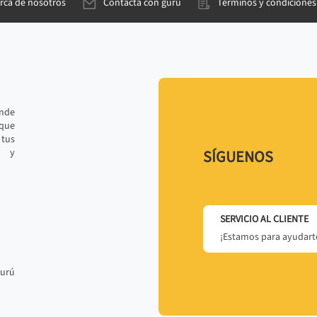
rca de nosotros
Contacta con gurú
Términos y condiciones
ande
 que
tus
r y
SÍGUENOS
SERVICIO AL CLIENTE
¡Estamos para ayudarte
gurú