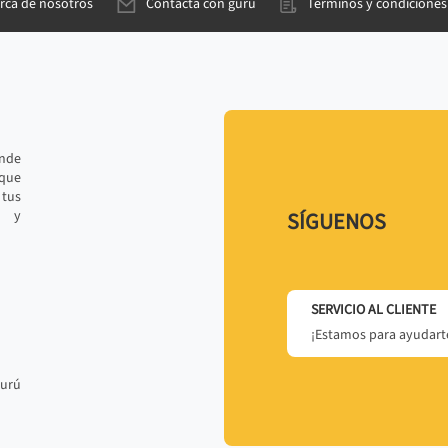
rca de nosotros
Contacta con gurú
Términos y condiciones
ande
 que
tus
r y
SÍGUENOS
SERVICIO AL CLIENTE
¡Estamos para ayudarte
gurú