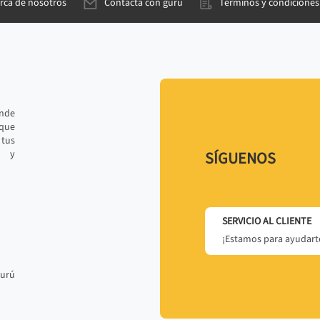
rca de nosotros
Contacta con gurú
Términos y condiciones
ande
 que
tus
r y
SÍGUENOS
SERVICIO AL CLIENTE
¡Estamos para ayudarte
gurú