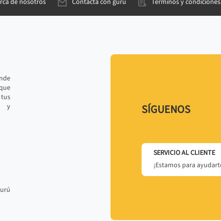
rca de nosotros
Contacta con gurú
Términos y condiciones
ande
 que
tus
r y
SÍGUENOS
SERVICIO AL CLIENTE
¡Estamos para ayudarte
gurú