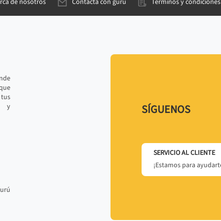
rca de nosotros
Contacta con gurú
Términos y condiciones
ande
 que
tus
r y
SÍGUENOS
SERVICIO AL CLIENTE
¡Estamos para ayudarte
gurú