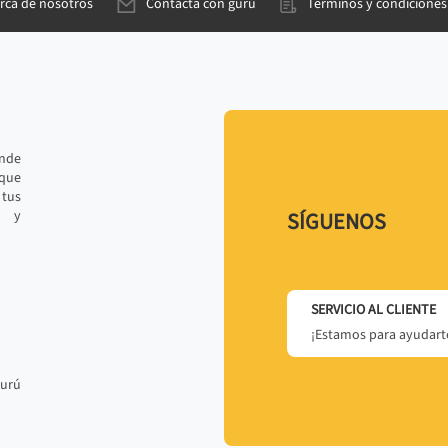
rca de nosotros
Contacta con gurú
Términos y condiciones
ande
 que
tus
r y
SÍGUENOS
SERVICIO AL CLIENTE
¡Estamos para ayudarte
gurú