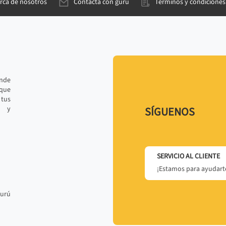
rca de nosotros
Contacta con gurú
Términos y condiciones
ande
 que
tus
r y
SÍGUENOS
SERVICIO AL CLIENTE
¡Estamos para ayudarte
gurú