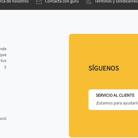
rca de nosotros
Contacta con gurú
Términos y condiciones
ande
 que
tus
r y
SÍGUENOS
SERVICIO AL CLIENTE
¡Estamos para ayudarte
gurú