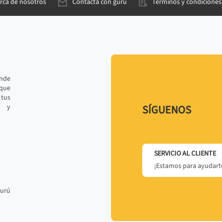
rca de nosotros
Contacta con gurú
Términos y condiciones
ande
 que
tus
r y
SÍGUENOS
SERVICIO AL CLIENTE
¡Estamos para ayudarte
gurú