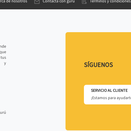
rca de nosotros
Contacta con gurú
Términos y condiciones
ande
 que
tus
r y
SÍGUENOS
SERVICIO AL CLIENTE
¡Estamos para ayudarte
gurú