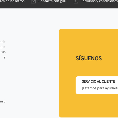
rca de nosotros
Contacta con gurú
Términos y condiciones
ande
 que
tus
r y
SÍGUENOS
SERVICIO AL CLIENTE
¡Estamos para ayudarte
gurú