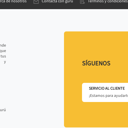
rca de nosotros
Contacta con gurú
Términos y condiciones
ande
 que
tus
r y
SÍGUENOS
SERVICIO AL CLIENTE
¡Estamos para ayudarte
gurú