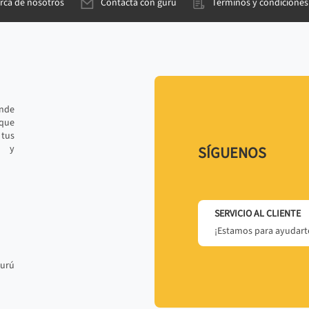
rca de nosotros
Contacta con gurú
Términos y condiciones
ande
 que
tus
r y
SÍGUENOS
SERVICIO AL CLIENTE
¡Estamos para ayudarte
gurú