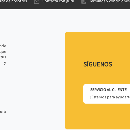
rca de nosotros
Contacta con gurú
Términos y condiciones
ande
 que
tus
r y
SÍGUENOS
SERVICIO AL CLIENTE
¡Estamos para ayudarte
gurú