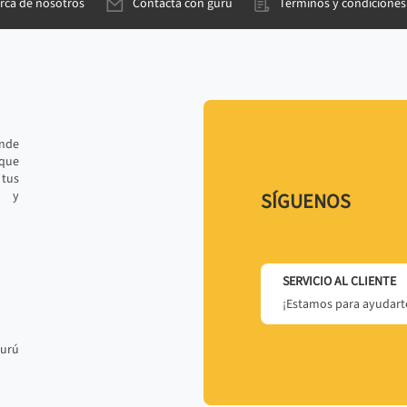
rca de nosotros
Contacta con gurú
Términos y condiciones
ande
 que
tus
r y
SÍGUENOS
SERVICIO AL CLIENTE
¡Estamos para ayudarte
gurú